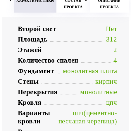
ХАРАКТЕРИСТИКИ
СОСТАВ
ОПИСАНИЕ
ПРОЕКТА
ПРОЕКТА
Второй свет
Нет
Площадь
312
Этажей
2
Количество спален
4
Фундамент
монолитная плита
Стены
кирпич
Перекрытия
монолитные
Кровля
цпч
Варианты
цпч(цементно-
кровли
песчаная черепица)