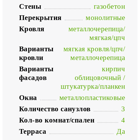
Стены
газобетон
Перекрытия
монолитные
Кровля
металлочерепица/
мягкая/цпч
Варианты
мягкая кровля/цпч/
кровли
металлочерепица
Варианты
кирпич
фасадов
облицовочный /
штукатурка/планкен
Окна
металлопластиковые
Количество санузлов
3
Кол-во комнат/спален
4
Терраса
Да