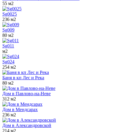
55 м2
Sg0025
236 м2
Sg009
80 м2
Sg011
м2
Sg024
254 м2
Баня в кп Лес и Река
80 м2
Дом в Павлово-на-Неве
312 м2
Дом в Мендсарах
236 м2
Дом в Александровской
214 м2