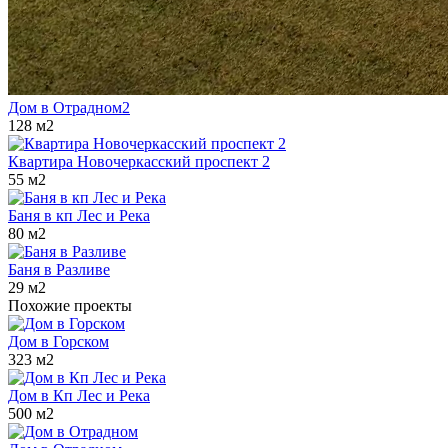
Дом в Отрадном2
128 м2
Квартира Новочеркасский проспект 2
55 м2
Баня в кп Лес и Река
80 м2
Баня в Разливе
29 м2
Похожие проекты
Дом в Горском
323 м2
Дом в Кп Лес и Река
500 м2