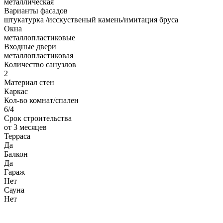
металлическая
Варианты фасадов
штукатурка /исскуственый камень/имитация бруса
Окна
металлопластиковые
Входные двери
металлопластиковая
Количество санузлов
2
Материал стен
Каркас
Кол-во комнат/спален
6/4
Срок строительства
от 3 месяцев
Терраса
Да
Балкон
Да
Гараж
Нет
Сауна
Нет